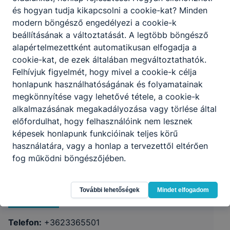
és hogyan tudja kikapcsolni a cookie-kat? Minden
modern böngésző engedélyezi a cookie-k
beállításának a változtatását. A legtöbb böngésző
alapértelmezettként automatikusan elfogadja a
cookie-kat, de ezek általában megváltoztathatók.
Felhívjuk figyelmét, hogy mivel a cookie-k célja
honlapunk használhatóságának és folyamatainak
megkönnyítése vagy lehetővé tétele, a cookie-k
alkalmazásának megakadályozása vagy törlése által
előfordulhat, hogy felhasználóink nem lesznek
képesek honlapunk funkcióinak teljes körű
használatára, vagy a honlap a tervezettől eltérően
Érdi SZC Kós Károly Technikum
fog működni böngészőjében.
2030 Érd, Ercsi út 4.
További lehetőségek
Mindet elfogadom
KRÉTA
Telefon:
+3623365501