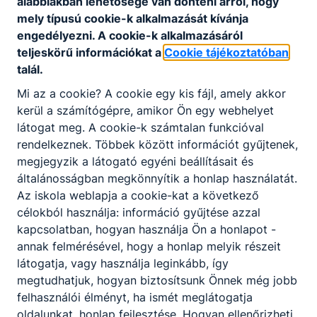
alábbiakban lehetősége van dönteni arról, hogy
mely típusú cookie-k alkalmazását kívánja
engedélyezni. A cookie-k alkalmazásáról
teljeskörű információkat a
Cookie tájékoztatóban
talál.
Mi az a cookie? A cookie egy kis fájl, amely akkor
Partnereink
kerül a számítógépre, amikor Ön egy webhelyet
látogat meg. A cookie-k számtalan funkcióval
rendelkeznek. Többek között információt gyűjtenek,
megjegyzik a látogató egyéni beállításait és
általánosságban megkönnyítik a honlap használatát.
Az iskola weblapja a cookie-kat a következő
célokból használja: információ gyűjtése azzal
kapcsolatban, hogyan használja Ön a honlapot -
annak felmérésével, hogy a honlap melyik részeit
látogatja, vagy használja leginkább, így
megtudhatjuk, hogyan biztosítsunk Önnek még jobb
felhasználói élményt, ha ismét meglátogatja
oldalunkat, honlap fejlesztése. Hogyan ellenőrizheti