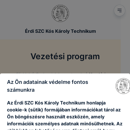
Érdi SZC Kós Károly Technikum
Vezetési program
/
/
Főoldal
Szakmai dokumentumok
Vezetési program
Az Ön adatainak védelme fontos
számunkra
Alább megtekinthető
Az Érdi SZC Kós Károly Technikum honlapja
trojkóné_horváth_ildikó_igazgatói_pályázat_kó
cookie-k (sütik) formájában információkat tárol az
s_károly-technikum.pdf
Ön böngészésre használt eszközén, amely
Letöltés
információk személyes adatnak minősülhetnek. Az