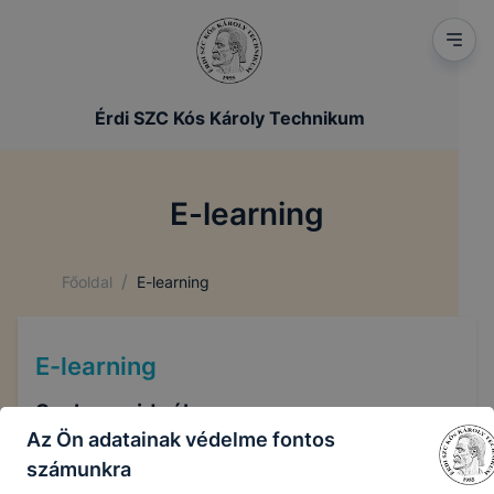
Érdi SZC Kós Károly Technikum
E-learning
/
Főoldal
E-learning
E-learning
Szakma videók
Az Ön adatainak védelme fontos
számunkra
Torták