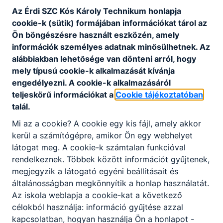
Az Érdi SZC Kós Károly Technikum honlapja
cookie-k (sütik) formájában információkat tárol az
Gépelemek
Ön böngészésre használt eszközén, amely
információk személyes adatnak minősülhetnek. Az
Bonbonok
alábbiakban lehetősége van dönteni arról, hogy
mely típusú cookie-k alkalmazását kívánja
Biológia-Nulla hulladék
engedélyezni. A cookie-k alkalmazásáról
teljeskörű információkat a
Cookie tájékoztatóban
A szénhidrátok
talál.
Mi az a cookie? A cookie egy kis fájl, amely akkor
kerül a számítógépre, amikor Ön egy webhelyet
látogat meg. A cookie-k számtalan funkcióval
rendelkeznek. Többek között információt gyűjtenek,
megjegyzik a látogató egyéni beállításait és
Partnereink
általánosságban megkönnyítik a honlap használatát.
Az iskola weblapja a cookie-kat a következő
célokból használja: információ gyűjtése azzal
kapcsolatban, hogyan használja Ön a honlapot -