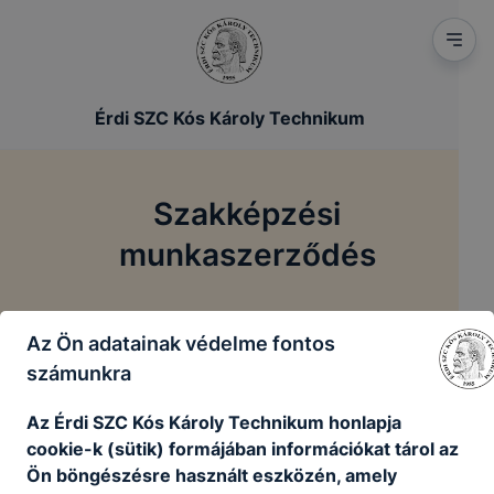
Érdi SZC Kós Károly Technikum
Szakképzési
munkaszerződés
/
Főoldal
Szakképzési munkaszerződés
Az Ön adatainak védelme fontos
számunkra
Szakképzési munkaszerződés
Az Érdi SZC Kós Károly Technikum honlapja
cookie-k (sütik) formájában információkat tárol az
Ön böngészésre használt eszközén, amely
Szakképzési munkaszerződés