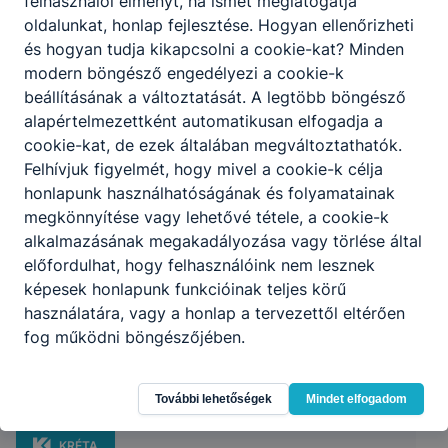
felhasználói élményt, ha ismét meglátogatja
oldalunkat, honlap fejlesztése. Hogyan ellenőrizheti
és hogyan tudja kikapcsolni a cookie-kat? Minden
modern böngésző engedélyezi a cookie-k
beállításának a változtatását. A legtöbb böngésző
alapértelmezettként automatikusan elfogadja a
cookie-kat, de ezek általában megváltoztathatók.
Felhívjuk figyelmét, hogy mivel a cookie-k célja
honlapunk használhatóságának és folyamatainak
megkönnyítése vagy lehetővé tétele, a cookie-k
alkalmazásának megakadályozása vagy törlése által
előfordulhat, hogy felhasználóink nem lesznek
képesek honlapunk funkcióinak teljes körű
használatára, vagy a honlap a tervezettől eltérően
fog működni böngészőjében.
Érdi SZC Kós Károly Technikum
További lehetőségek
Mindet elfogadom
2030 Érd, Ercsi út 4.
KRÉTA