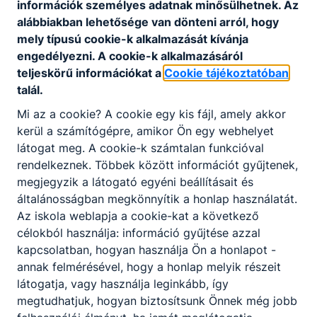
információk személyes adatnak minősülhetnek. Az
alábbiakban lehetősége van dönteni arról, hogy
Letöltés
mely típusú cookie-k alkalmazását kívánja
engedélyezni. A cookie-k alkalmazásáról
teljeskörű információkat a
Cookie tájékoztatóban
talál.
Mi az a cookie? A cookie egy kis fájl, amely akkor
kerül a számítógépre, amikor Ön egy webhelyet
Partnereink
látogat meg. A cookie-k számtalan funkcióval
rendelkeznek. Többek között információt gyűjtenek,
megjegyzik a látogató egyéni beállításait és
általánosságban megkönnyítik a honlap használatát.
Az iskola weblapja a cookie-kat a következő
célokból használja: információ gyűjtése azzal
kapcsolatban, hogyan használja Ön a honlapot -
annak felmérésével, hogy a honlap melyik részeit
látogatja, vagy használja leginkább, így
megtudhatjuk, hogyan biztosítsunk Önnek még jobb